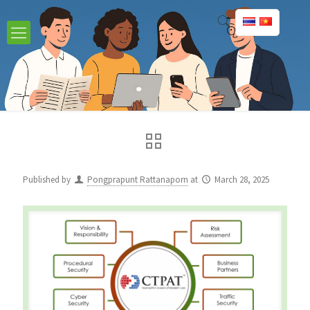
Published by
Pongprapunt Rattanaporn
at
March 28, 2025